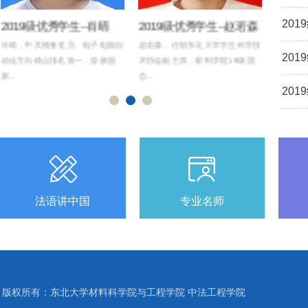
201
2019级优秀学生--肖晴
2019级优秀学生--赵若森
201
肖晴，中共预备党员。电子电能自
赵若森，任职东北大学学生科学技
闫姿霓，
201
动化方向绩点排名第一，曾获国
术协会副主席，材料学院19级团
长，东北
家...
总...
门第一负.
201
法语讲中国
专业名师
版权所有：东北大学材料科学院与工程学院 中法工程学院